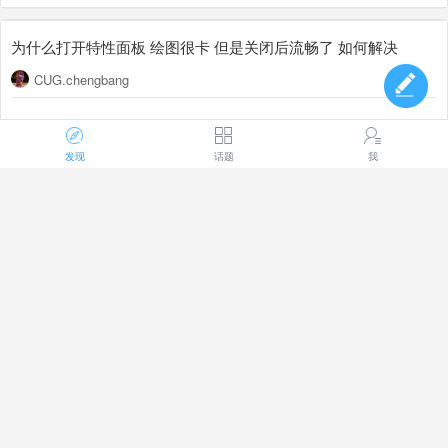
为什么打开特性面板 绘图很卡 但是关闭后流畅了 如何解决
CUG.chengbang
137
1
2026-07-20 09:23
发现
话题
我
学生版申请求助
15104125428_1
学生版怎么申请啊，找不到入口
363
1
2026-07-17 09:09
"LMTOOLS"许可证服务器，浩辰与中...
浩瀚心灵_1
"LMTOOLS"许可证服务器，浩辰与中望的许可证，只能二选一启动，不
能两个都处于运行中！启动了浩辰的许可证，中望就无法启动，反之也是