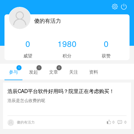
傻的有活力
0
1980
0
威望
积分
获赞
1
1
0
参与
发起
文章
关注
资料
浩辰CAD平台软件好用吗？院里正在考虑购买！
浩辰是怎么收费的呢
傻的有活力
0
0