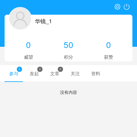
华镜_1
0
50
0
威望
积分
获赞
0
0
0
参与
发起
文章
关注
资料
没有内容