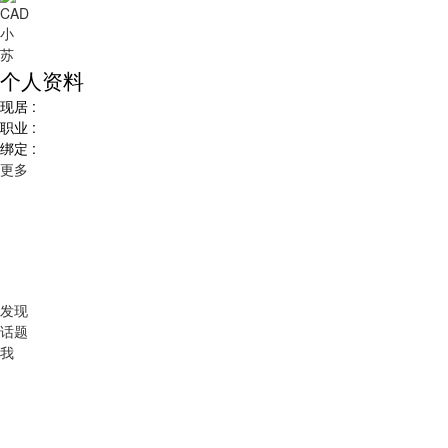
个人资料
现居 :
职业 :
绑定 :
更多
发现
话题
我