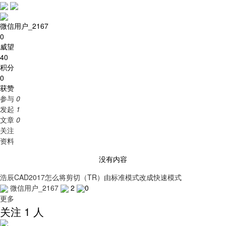
微信用户_2167
0
威望
40
积分
0
获赞
参与
0
发起
1
文章
0
关注
资料
没有内容
浩辰CAD2017怎么将剪切（TR）由标准模式改成快速模式
微信用户_2167
2
0
更多
关注 1 人