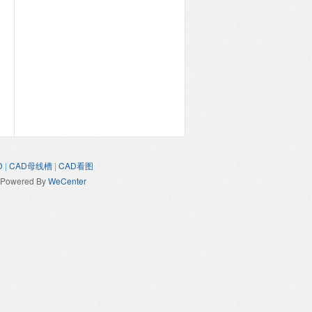
D
|
CAD母线槽
|
CAD看图
Powered By
WeCenter