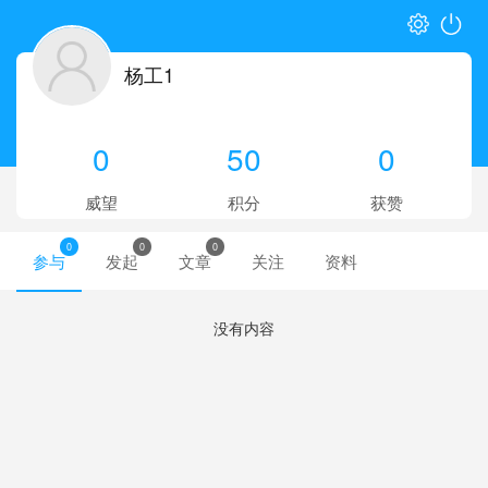
杨工1
0
50
0
威望
积分
获赞
0
0
0
参与
发起
文章
关注
资料
没有内容