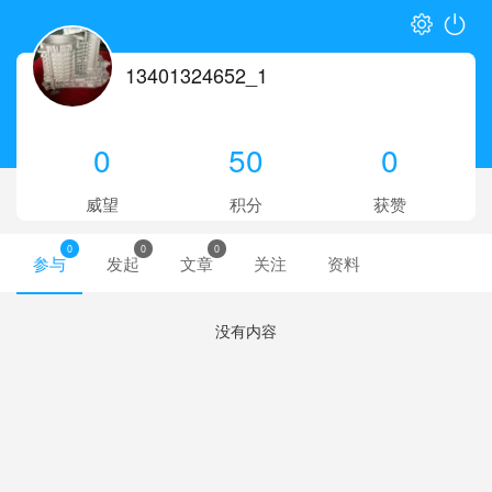
13401324652_1
0
50
0
威望
积分
获赞
0
0
0
参与
发起
文章
关注
资料
没有内容