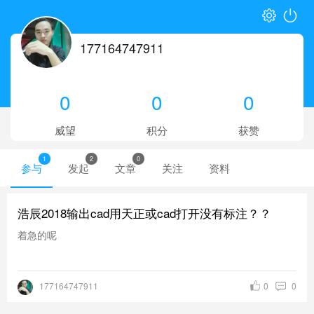
177164747911
0
0
0
威望
积分
获赞
1
2
0
参与
发起
文章
关注
资料
浩辰2018输出cad用天正或cad打开没有标注？？
着急的呢
177164747911
0
0