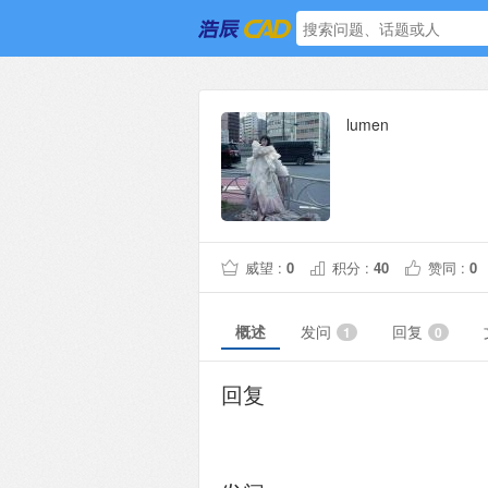
lumen
威望 :
0
积分 :
40
赞同 :
0
概述
发问
回复
1
0
回复