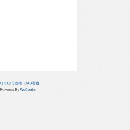
D
|
CAD母线槽
|
CAD看图
Powered By
WeCenter