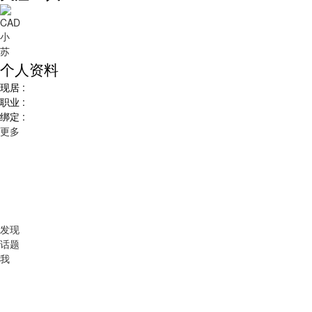
个人资料
现居 :
职业 :
绑定 :
更多
发现
话题
我