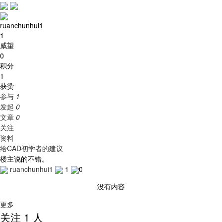
ruanchunhui1
1
威望
0
积分
1
获赞
参与
1
发起
0
文章
0
关注
资料
给CAD初学者的建议
楼主说的不错。
ruanchunhui1
1
0
没有内容
更多
关注 1 人