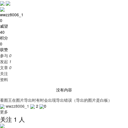
wwzz8006_1
0
威望
40
积分
0
获赞
参与
0
发起
1
文章
0
关注
资料
没有内容
看图王在图片导出时有时会出现导出错误（导出的图片是白板）
wwzz8006_1
2
0
更多
关注 1 人