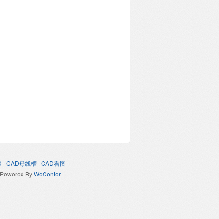
D
|
CAD母线槽
|
CAD看图
Powered By
WeCenter