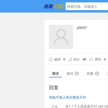
yt9097
威望 :
0
积分 :
40
赞同 :
0
概述
发问
回复
1
1
回复
强电平面入库后预览不对
在1:1下入库还是不行<div class="
0