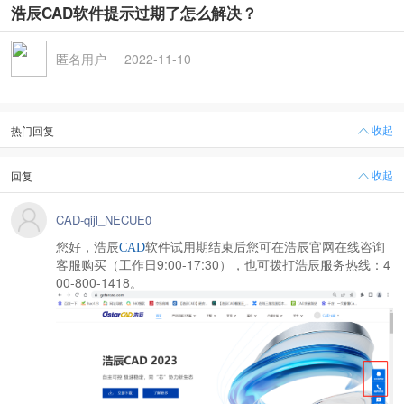
浩辰CAD软件提示过期了怎么解决？
匿名用户
2022-11-10
收起
热门回复
收起
回复
CAD-qijl_NECUE0
您好，浩辰
CAD
软件
试用期结束后
您
可
在浩辰官网在线
咨询
9:00-17:30
4
客服
购买
（
工作日
），
也可拨打
浩辰服务热线：
00-800-1418。