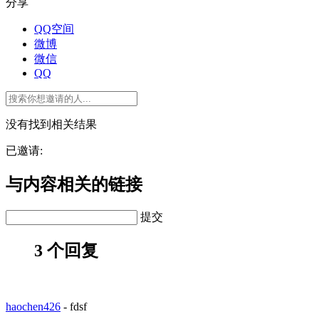
分享
QQ空间
微博
微信
QQ
没有找到相关结果
已邀请:
与内容相关的链接
提交
3 个回复
haochen426
-
fdsf