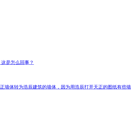
溃，这是怎么回事？
正墙体转为浩辰建筑的墙体，因为用浩辰打开天正的图纸有些墙