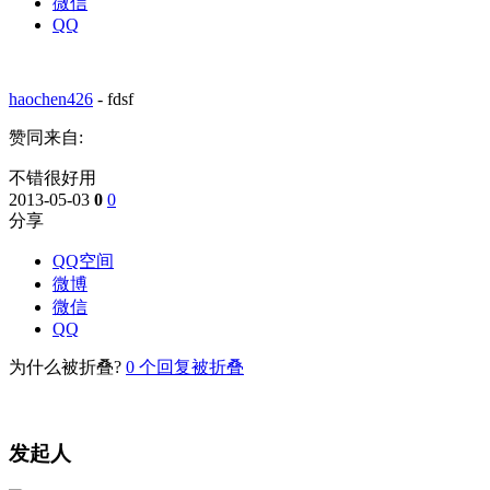
微信
QQ
haochen426
-
fdsf
赞同来自:
不错很好用
2013-05-03
0
0
分享
QQ空间
微博
微信
QQ
为什么被折叠?
0
个回复被折叠
发起人