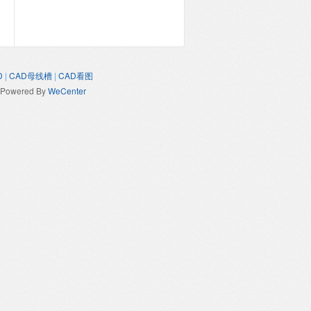
D
|
CAD母线槽
|
CAD看图
Powered By
WeCenter