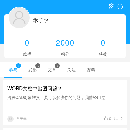
禾子季
0
2000
0
威望
积分
获赞
7
10
0
参与
发起
文章
关注
资料
WORD文档中贴图问题？ ....
浩辰CAD对象转换工具可以解决你的问题，我曾经用过
禾子季
0
0