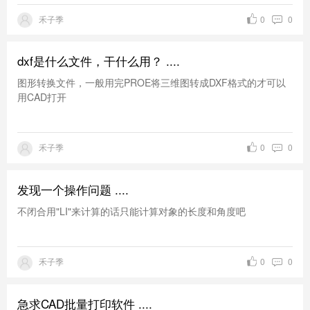
禾子季
0
0
dxf是什么文件，干什么用？ ....
图形转换文件，一般用完PROE将三维图转成DXF格式的才可以
用CAD打开
禾子季
0
0
发现一个操作问题 ....
不闭合用"LI"来计算的话只能计算对象的长度和角度吧
禾子季
0
0
急求CAD批量打印软件 ....