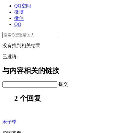
QQ空间
微博
微信
QQ
没有找到相关结果
已邀请:
与内容相关的链接
提交
2 个回复
禾子季
赞同来自: