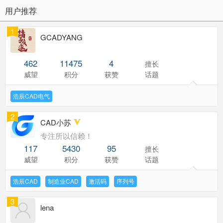
用户推荐
1
GCADYANG
462
11475
4
擅长
威望
积分
获赞
话题
浩辰CAD电气
2
CAD小苏
专注所以信赖！
117
5430
95
擅长
威望
积分
获赞
话题
浩辰CAD
制造业CAD
激活码
序列号
3
lena