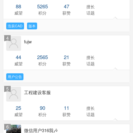
88
5265
47
擅长
威望
积分
获赞
话题
浩辰CAD
版本
4
fujw
44
2565
21
擅长
威望
积分
获赞
话题
用户公告
5
工程建设客服
25
90
11
擅长
威望
积分
获赞
话题
6
微信用户316我🎶