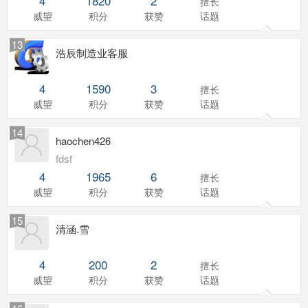
4
1820
2
擅长
威望
积分
获赞
话题
13
浩辰制造业客服
4
1590
3
擅长
威望
积分
获赞
话题
14
haochen426
fdsf
4
1965
6
擅长
威望
积分
获赞
话题
15
清涵.雪
4
200
2
擅长
威望
积分
获赞
话题