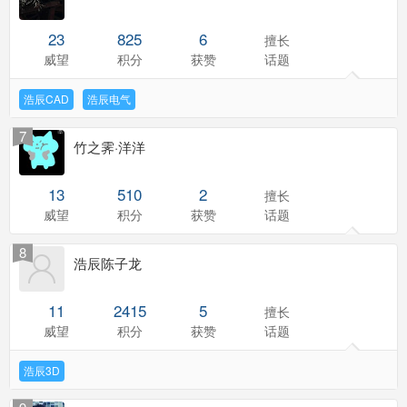
23
825
6
擅长
威望
积分
获赞
话题
浩辰CAD
浩辰电气
7
竹之霁·洋洋
13
510
2
擅长
威望
积分
获赞
话题
8
浩辰陈子龙
11
2415
5
擅长
威望
积分
获赞
话题
浩辰3D