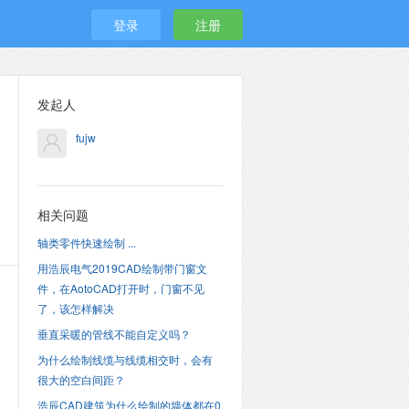
登录
注册
发起人
fujw
相关问题
轴类零件快速绘制 ...
用浩辰电气2019CAD绘制带门窗文
件，在AotoCAD打开时，门窗不见
了，该怎样解决
垂直采暖的管线不能自定义吗？
为什么绘制线缆与线缆相交时，会有
很大的空白间距？
浩辰CAD建筑为什么绘制的墙体都在0