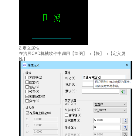
2.定义属性
在浩辰CAD机械软件中调用【绘图】→【块】→【定义属
性】