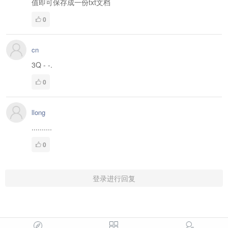
值即可保存成一份txt文档
0
cn
3Q - -.
0
llong
..........
0
登录进行回复