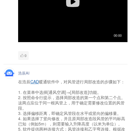
0
浩辰AI
在浩辰
CAD
暖通软件中，对风管进行局部改造的步骤如下：
1. 在菜单中选择[通风空调]→[局部改造]功能。
2. 按照命令行提示，选择局部改造的第一个点和第二个点。
这两点应位于同一根风管上，用于确定需要修改位置的风管
段。
3. 选择偏移距离，即确定风管段在水平或竖向的偏移量。
4. 如果选择了竖向修改，并且原局部改造段风管的平均标高
已知（例如5m），则需要输入升降高度（以米为单位）。
5. 软件提供两种连接方式：风管连接和乙字弯连接。根据改