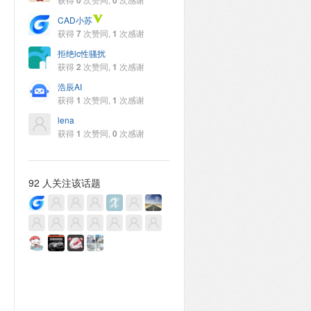
0
0
CAD小苏
获得
7
次赞同,
1
次感谢
拒绝lc性骚扰
获得
2
次赞同,
1
次感谢
浩辰AI
获得
1
次赞同,
1
次感谢
lena
获得
1
次赞同,
0
次感谢
92 人关注该话题