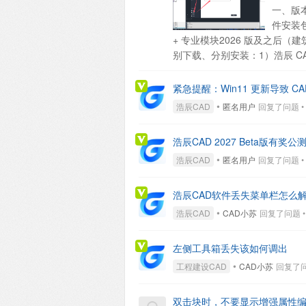
一、版本
件安装包
+ 专业模块2026 版及之后（建筑
别下载、分别安装：1）浩辰 CAD 20
须分别激活：激活 浩辰 CAD
以“浩辰 CAD 建筑 2026”
紧急提醒：Win11 更新导致 C
① 浩辰 CAD 2026 平台安装
•
浩辰CAD
匿名用户
回复了问题 • 1 
2026 平台”再装 “浩辰 CAD
注册 → 许可码激活打开 浩辰 C
浩辰CAD 2027 Beta版有奖
活任一，专业软件都无法正常使
•
不行。所有专业软件必须依赖浩辰 
浩辰CAD
匿名用户
回复了问题 • 1 
的许可吗？A：不可以。2026
浩辰CAD软件丢失菜单栏怎么
•
浩辰CAD
CAD小苏
回复了问题 • 7
左侧工具箱丢失该如何调出
•
工程建设CAD
CAD小苏
回复了问题 
双击块时，不要显示增强属性