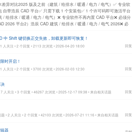
差异对比2025 版及之前（建筑 / 给排水 / 暖通 / 电力 / 电气）✅ 专业软
 自带浩辰 CAD 平台✅ 只需下载 1 个安装包✅ 1 个许可码即可激活平台
 / 给排水 / 暖通 / 电力 / 电气）❌ 专业软件不再内置 CAD 平台❌ 必须分
26 平台2）浩辰 CAD 建筑 / 给排水 / 暖通 / 电力 / 电气 2026❌ 必
 平台许可激活 对应专业模块许可二、2026 及之后版本正确安装激活步骤
 为例，其他专业（给排水 / 暖通 / 电力 / 电气）流程完全一致：下载（两个包）
AD 中 Shift 键切换正交失效，卸载更新即可恢复！
包② 浩辰 CAD 建筑 2026 安装包安装（顺序不分先后）先装 “浩辰 CAD
回复
人关注 • 2 个回复 • 2113 次浏览 • 2026-04-20 18:00
 建筑 2026”（或反过来）激活（两个许可）打开 浩辰 CAD 2026 → 帮助 →
AD 建筑 2026 → 设置帮助 → 注册 → 许可码激活提示：少装、少激
公测限时开启！
用。三、常见疑问Q：我只装行业软件模块，不装 CAD 平台行吗？A：
CAD 平台或者AutoCAD平台运行。Q：2026 版可以用旧版（2025）
回复
人关注 • 2 个回复 • 3700 次浏览 • 2026-02-03 12:30
 版平台与专业模块均需对应版本许可。
查看全部
解决
回复
 人关注 • 3 个回复 • 46267 次浏览 • 2025-12-17 09:38
• 来自相关话题
回复
• 2 人关注 • 2 个回复 • 42103 次浏览 • 2026-07-21 11:16
• 来自相关话题
编辑器
贡献