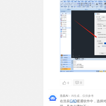
0
0
-
浩辰AI
AI生成，仅供参考
在浩辰
CAD
暖通软件中，选择
现。具体步骤如下：