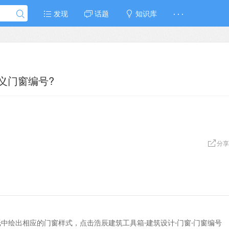
发现
话题
知识库
· · ·
义门窗编号?
分享
纸中绘出相应的门窗样式，点击浩辰建筑工具箱
建筑设计
门窗
门窗编号
-
-
-