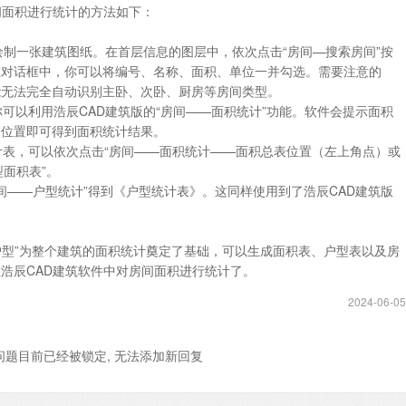
间面积进行统计的方法如下：
或绘制一张建筑图纸。在首层信息的图层中，依次点击“房间—搜索房间”按
在对话框中，你可以将编号、名称、面积、单位一并勾选。需要注意的
能无法完全自动识别主卧、次卧、厨房等房间类型。
你可以利用浩辰CAD建筑版的“房间——面积统计”功能。软件会提示面积
个位置即可得到面积统计结果。
统计表，可以依次点击“房间——面积统计——面积总表位置（左上角点）或
型面积表”。
房间——户型统计”得到《户型统计表》。这同样使用到了浩辰CAD建筑版
索户型”为整个建筑的面积统计奠定了基础，可以生成面积表、户型表以及房
浩辰CAD建筑软件中对房间面积进行统计了。
2024-06-05
问题目前已经被锁定, 无法添加新回复