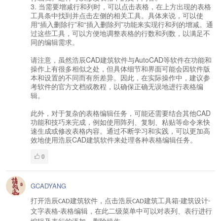
3. 当需要增减行和列时，可以点击表格，在上方出现的表格
工具条中找到并点击左侧的相关工具。具体来说，可以使
用“插入删除行”和“插入删除列”功能来实现行和列的增减。通
过这些工具，可以方便地调整表格的行数和列数，以满足不
同的编辑需求。
请注意，虽然浩辰CAD建筑软件与AutoCAD等软件在功能和
操作上有很多相似之处，但具体细节和界面可能会因软件版
本和设置的不同而有所差异。因此，在实际操作中，建议参
考软件的官方文档或教程，以确保正确无误地进行表格编
辑。
此外，对于复杂的表格编辑任务，可能还需要结合其他CAD
功能和技巧来完成，例如使用阵列、复制、粘贴等命令来快
速生成或修改表格内容。通过不断学习和实践，可以更加高
效地使用浩辰CAD建筑软件来处理各种表格编辑任务。
0
GCADYANG
打开浩辰
建筑软件，点击浩辰
建筑工具箱
建筑设计
CAD
CAD
-
-
文字表格
表格编辑，在此二级菜单中可以对表列、表行进行
-