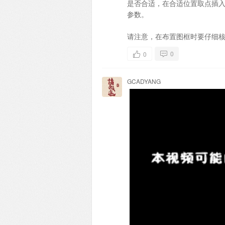
是否合适，在合适位置取点插
参数。
请注意，在布置图框时要仔细
0
0
GCADYANG