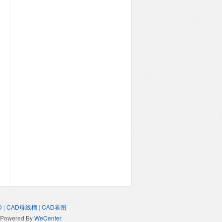
D
|
CAD母线槽
|
CAD看图
Powered By
WeCenter