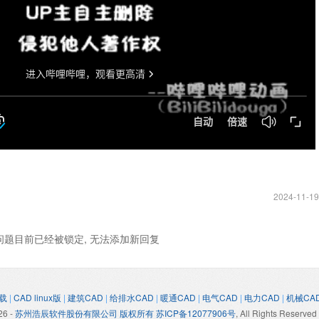
2024-11-19
问题目前已经被锁定, 无法添加新回复
载
|
CAD linux版
|
建筑CAD
|
给排水CAD
|
暖通CAD
|
电气CAD
|
电力CAD
|
机械CA
26
-
苏州浩辰软件股份有限公司 版权所有 苏ICP备12077906号
, All Rights Reserved