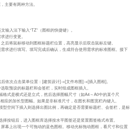
框，主要有两种方法。
在英文输入法下输入“TZ”（图框的快捷键）。
需求进行变更。
框。之后将鼠标移动到图框标题栏位置，高亮显示后双击鼠标左键。
按照需求进行填写。填写完成后确认，生成符合使用需求的标准图框。接下
然后依次点击菜单位置：[建筑设计]→[文件布图]→[插入图框]。
库中选取预设的标题栏和会签栏，实时组成图框插入。
图幅格式是横式还是立式，然后选择图幅尺寸（如A4～A0中的某个尺
取相应的加长型图幅。如果是非标准尺寸，在图长和图宽栏内键入。
，模型空间下插入则选择出图比例，再确定是否需要标题栏、会签栏，是标
。
击选择按钮后，进入图框库选择按水平图签还是竖置图签格式布置。
定，屏幕上出现一个可拖动的蓝色图框。移动光标拖动图框，看尺寸和位置