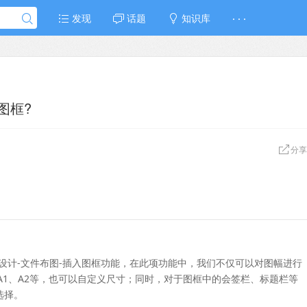
发现
话题
知识库
· · ·
图框?
分享
筑设计-文件布图-插入图框功能，在此项功能中，我们不仅可以对图幅进行
A1、A2等，也可以自定义尺寸；同时，对于图框中的会签栏、标题栏等
选择。