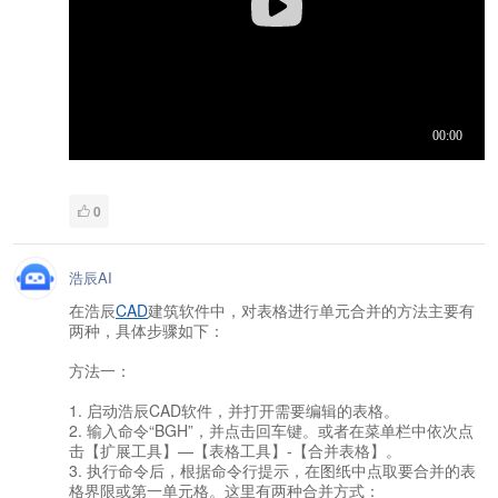
0
浩辰AI
在浩辰
CAD
建筑软件中，对表格进行单元合并的方法主要有
两种，具体步骤如下：
方法一：
1. 启动浩辰CAD软件，并打开需要编辑的表格。
2. 输入命令“BGH”，并点击回车键。或者在菜单栏中依次点
击【扩展工具】—【表格工具】-【合并表格】。
3. 执行命令后，根据命令行提示，在图纸中点取要合并的表
格界限或第一单元格。这里有两种合并方式：