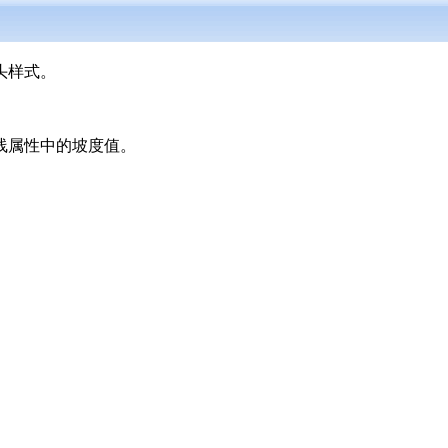
头样式。
线属性中的坡度值。