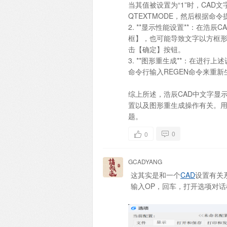
当其值被设置为“1”时，CA
QTEXTMODE，然后根据命令
2. **显示性能设置**：在
框】，也可能导致文字以方框
击【确定】按钮。
3. **图形重生成**：在进
命令行输入REGEN命令来重
综上所述，浩辰CAD中文字显示
置以及图形重生成操作有关。
题。
0
0
GCADYANG
这其实是和一个
CAD
设置有关
输入OP，回车，打开选项对话