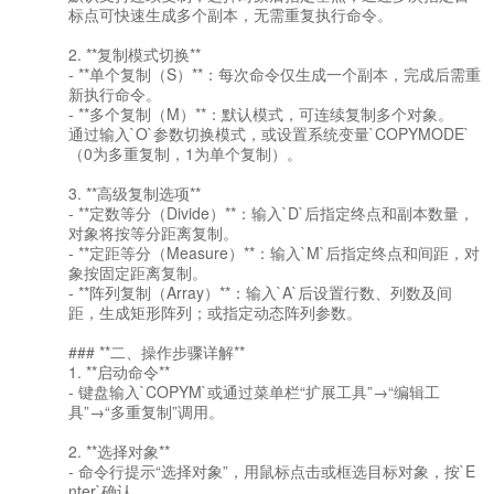
标点可快速生成多个副本，无需重复执行命令。
2. **复制模式切换**
- **单个复制（S）**：每次命令仅生成一个副本，完成后需重
新执行命令。
- **多个复制（M）**：默认模式，可连续复制多个对象。
通过输入`O`参数切换模式，或设置系统变量`COPYMODE`
（0为多重复制，1为单个复制）。
3. **高级复制选项**
- **定数等分（Divide）**：输入`D`后指定终点和副本数量，
对象将按等分距离复制。
- **定距等分（Measure）**：输入`M`后指定终点和间距，对
象按固定距离复制。
- **阵列复制（Array）**：输入`A`后设置行数、列数及间
距，生成矩形阵列；或指定动态阵列参数。
### **二、操作步骤详解**
1. **启动命令**
- 键盘输入`COPYM`或通过菜单栏“扩展工具”→“编辑工
具”→“多重复制”调用。
2. **选择对象**
- 命令行提示“选择对象”，用鼠标点击或框选目标对象，按`E
nter`确认。