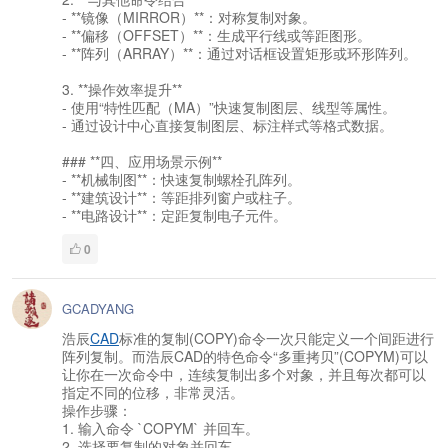
- **镜像（MIRROR）**：对称复制对象。
- **偏移（OFFSET）**：生成平行线或等距图形。
- **阵列（ARRAY）**：通过对话框设置矩形或环形阵列。
3. **操作效率提升**
- 使用“特性匹配（MA）”快速复制图层、线型等属性。
- 通过设计中心直接复制图层、标注样式等格式数据。
### **四、应用场景示例**
- **机械制图**：快速复制螺栓孔阵列。
- **建筑设计**：等距排列窗户或柱子。
- **电路设计**：定距复制电子元件。
0
GCADYANG
浩辰
CAD
标准的复制(COPY)命令一次只能定义一个间距进行
阵列复制。而浩辰CAD的特色命令“多重拷贝”(COPYM)可以
让你在一次命令中，连续复制出多个对象，并且每次都可以
指定不同的位移，非常灵活。
操作步骤：
1. 输入命令 `COPYM` 并回车。
2. 选择要复制的对象并回车。