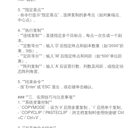
3. **指定基点**
- 命令行提示“指定基点”，选择复制的参考点（如对象端点、
中心点）。
4. **执行复制**
- **连续复制**：直接指定多个目标点，每点一次生成一个副
本。
- **定数等分**：输入`D`后指定终点和副本数量（如“2000”距
离，3份）。
- **定距等分**：输入`M`后指定终点和间距（如“500”单位距
离）。
- **阵列复制**：输入`A`后设置行数、列数及间距，或指定动
态阵列角度。
5. **结束命令**
- 按`Enter`或`ESC`退出，或右键单击确认。
### **三、实用技巧与注意事项**
1. **系统变量控制**
- `COPYMODE`：设为`0`启用多重复制，`1`启用单个复制。
- `COPYCLIP`/`PASTECLIP`：跨文档复制时使用快捷键`Ctrl
+C`/`Ctrl+V`。
2. **与其他命令结合**