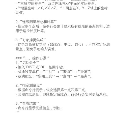
- **三维空间夹角**：两点连线与XY平面的实际夹角。
- **增量坐标（ΔX, ΔY, ΔZ）**：两点在X、Y、Z轴上的坐标
差值。
2. **连续测量与总和计算**
- 指定多个点后，命令行会累计显示所有线段的距离总和，适
用于路径长度计算。
3. **对象捕捉集成**
- 结合对象捕捉功能（如端点、中点、圆心），可精准定位测
量点，避免手动输入误差。
### **二、操作步骤**
1. **启动命令**
- 输入`DIST`或`DI`，按回车键。
- 或通过菜单栏：**工具** → **查询** → **距离**。
- 或功能区：**实用工具** → **查询** → **距离**。
2. **指定测量点**
- 根据命令行提示，依次选择第一点和第二点。
- 若需连续测量，继续指定后续点，命令行会实时更新总和。
3. **查看结果**
- 命令行显示完整信息，例如：
```