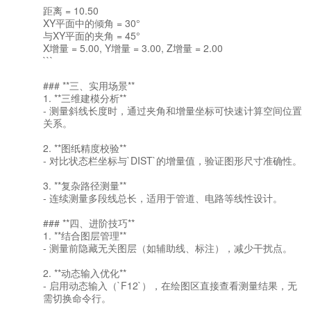
距离 = 10.50
XY平面中的倾角 = 30°
与XY平面的夹角 = 45°
X增量 = 5.00, Y增量 = 3.00, Z增量 = 2.00
```
### **三、实用场景**
1. **三维建模分析**
- 测量斜线长度时，通过夹角和增量坐标可快速计算空间位置
关系。
2. **图纸精度校验**
- 对比状态栏坐标与`DIST`的增量值，验证图形尺寸准确性。
3. **复杂路径测量**
- 连续测量多段线总长，适用于管道、电路等线性设计。
### **四、进阶技巧**
1. **结合图层管理**
- 测量前隐藏无关图层（如辅助线、标注），减少干扰点。
2. **动态输入优化**
- 启用动态输入（`F12`），在绘图区直接查看测量结果，无
需切换命令行。