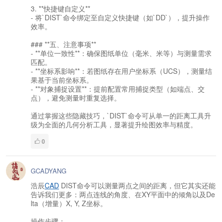
3. **快捷键自定义**
- 将`DIST`命令绑定至自定义快捷键（如`DD`），提升操作
效率。
### **五、注意事项**
- **单位一致性**：确保图纸单位（毫米、米等）与测量需求
匹配。
- **坐标系影响**：若图纸存在用户坐标系（UCS），测量结
果基于当前坐标系。
- **对象捕捉设置**：提前配置常用捕捉类型（如端点、交
点），避免测量时重复选择。
通过掌握这些隐藏技巧，`DIST`命令可从单一的距离工具升
级为全面的几何分析工具，显著提升绘图效率与精度。
0
GCADYANG
浩辰
CAD
DIST命令可以测量两点之间的距离，但它其实还能
告诉我们更多：两点连线的角度、在XY平面中的倾角以及De
lta（增量）X, Y, Z坐标。
操作步骤：