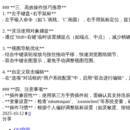
### **三、高效操作技巧推荐**
1. **左手键盘+右手鼠标**
- 左手输入命令（如`L`画线、`C`画圆），右手用鼠标定位，
2. **灵活使用对象捕捉**
- 通过`Shift+右键`临时设置捕捉点（如端点、中点），减少
3. **视图导航优化**
- 结合中键滚轮缩放与按住拖动平移，快速浏览图纸细节。
- 双击中键全图显示，避免手动调整视图范围。
4. **自定义双击编辑**
- 在“选项”对话框的“用户系统配置”中，启用“双击进行编辑
### **四、注意事项**
- **插件兼容性**：使用第三方手势插件前，需确认其支持浩辰
- **变量设置**：检查`mbuttonpan`、`zoomwheel`等系
- **操作习惯**：根据个人偏好调整鼠标设置（如灵敏度、
2025-10-12
0
0
分享
QQ空间