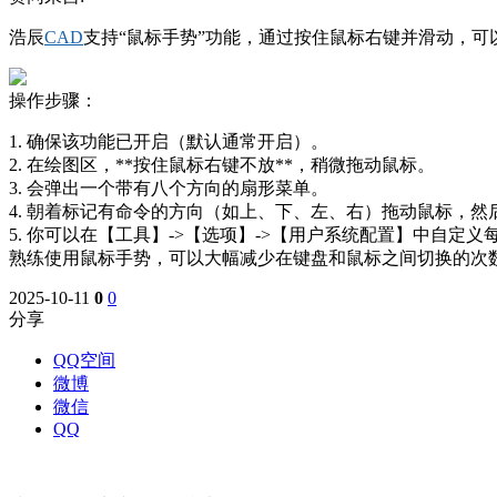
浩辰
CAD
支持“鼠标手势”功能，通过按住鼠标右键并滑动，
操作步骤：
1. 确保该功能已开启（默认通常开启）。
2. 在绘图区，**按住鼠标右键不放**，稍微拖动鼠标。
3. 会弹出一个带有八个方向的扇形菜单。
4. 朝着标记有命令的方向（如上、下、左、右）拖动鼠标，
5. 你可以在【工具】->【选项】->【用户系统配置】中自定
熟练使用鼠标手势，可以大幅减少在键盘和鼠标之间切换的次
2025-10-11
0
0
分享
QQ空间
微博
微信
QQ