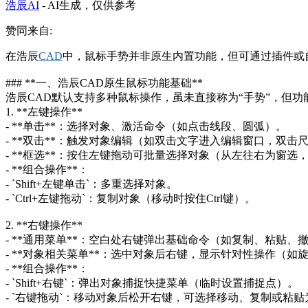
浩辰AI
-
AI生成，仅供参考
赞同来自:
在浩辰
CAD
中，鼠标手势并非原生内置功能，但可通过插件或
### **一、浩辰CAD原生鼠标功能基础**
浩辰CAD默认支持多种鼠标操作，虽未直接称为“手势”，但
1. **左键操作**
- **单击**：选择对象、激活命令（如点击线段、圆弧）。
- **双击**：触发对象编辑（如双击文字进入编辑窗口，双击
- **框选**：按住左键拖动可批量选择对象（从左往右为窗
- **组合操作**：
- `Shift+左键单击`：多重选择对象。
- `Ctrl+左键拖动`：复制对象（移动时按住Ctrl键）。
2. **右键操作**
- **通用菜单**：空白处右键弹出基础命令（如复制、粘贴、
- **对象相关菜单**：选中对象后右键，显示针对性操作（如
- **组合操作**：
- `Shift+右键`：弹出对象捕捉快捷菜单（临时设置捕捉点）。
- `右键拖动`：移动对象后松开右键，可选择移动、复制或粘贴