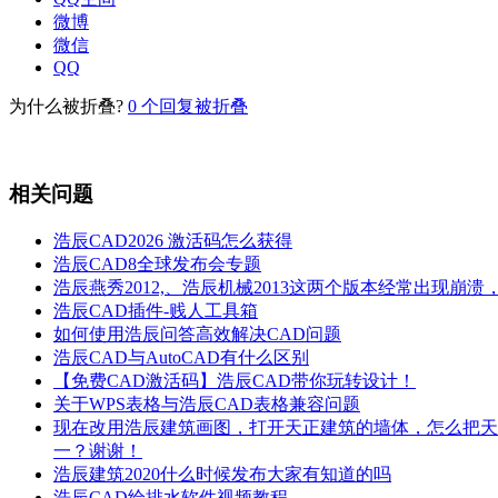
微博
微信
QQ
为什么被折叠?
0
个回复被折叠
相关问题
浩辰CAD2026 激活码怎么获得
浩辰CAD8全球发布会专题
浩辰燕秀2012,、浩辰机械2013这两个版本经常出现崩
浩辰CAD插件-贱人工具箱
如何使用浩辰问答高效解决CAD问题
浩辰CAD与AutoCAD有什么区别
【免费CAD激活码】浩辰CAD带你玩转设计！
关于WPS表格与浩辰CAD表格兼容问题
现在改用浩辰建筑画图，打开天正建筑的墙体，怎么把天
一？谢谢！
浩辰建筑2020什么时候发布大家有知道的吗
浩辰CAD给排水软件视频教程