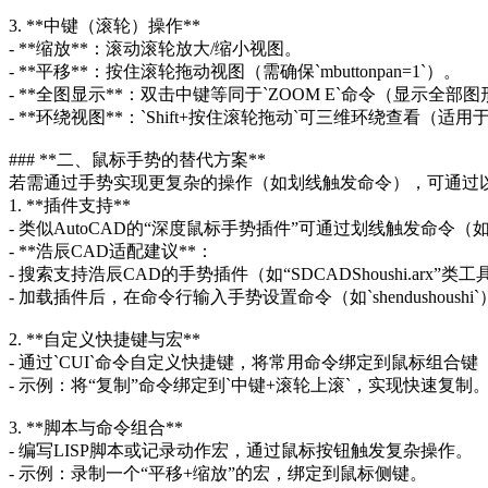
3. **中键（滚轮）操作**
- **缩放**：滚动滚轮放大/缩小视图。
- **平移**：按住滚轮拖动视图（需确保`mbuttonpan=1`）。
- **全图显示**：双击中键等同于`ZOOM E`命令（显示全部
- **环绕视图**：`Shift+按住滚轮拖动`可三维环绕查看（适用
### **二、鼠标手势的替代方案**
若需通过手势实现更复杂的操作（如划线触发命令），可通过
1. **插件支持**
- 类似AutoCAD的“深度鼠标手势插件”可通过划线触发命令（
- **浩辰CAD适配建议**：
- 搜索支持浩辰CAD的手势插件（如“SDCADShoushi.arx”类
- 加载插件后，在命令行输入手势设置命令（如`shendushou
2. **自定义快捷键与宏**
- 通过`CUI`命令自定义快捷键，将常用命令绑定到鼠标组合
- 示例：将“复制”命令绑定到`中键+滚轮上滚`，实现快速复制
3. **脚本与命令组合**
- 编写LISP脚本或记录动作宏，通过鼠标按钮触发复杂操作。
- 示例：录制一个“平移+缩放”的宏，绑定到鼠标侧键。