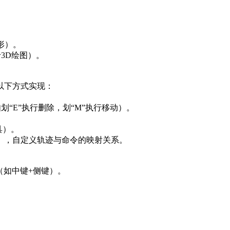
图形）。
于3D绘图）。
以下方式实现：
如划“E”执行删除，划“M”执行移动）。
工具）。
shi`），自定义轨迹与命令的映射关系。
键（如中键+侧键）。
。