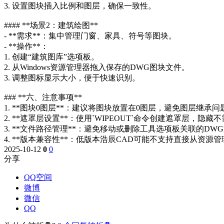
3. 设置图块插入比例和图层，确保一致性。
#### **场景2：建筑绘图**
- **需求**：集中管理门窗、家具、符号等图块。
- **操作**：
1. 创建“建筑图库”选项板。
2. 从Windows资源管理器拖入保存的DWG图块文件。
3. 调整图标显示大小，便于快速识别。
### **六、注意事项**
1. **图块0图层**：建议将图块放置在0图层，避免图层继承问
2. **遮罩层设置**：使用`WIPEOUT`命令创建遮罩层，隐
3. **文件路径管理**：避免移动或删除工具选项板关联的D
4. **版本兼容性**：低版本浩辰CAD可能不支持直接从资
2025-10-12
0
0
分享
QQ空间
微博
微信
QQ