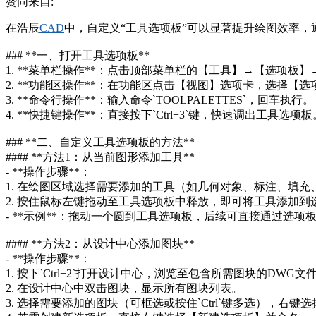
赞同来自:
在浩辰
CAD
中，自定义“工具选项板”可以显著提升绘图效率
### **一、打开工具选项板**
1. **菜单栏操作**：点击顶部菜单栏的【工具】→【选项板
2. **功能区操作**：在功能区点击【视图】选项卡，选择【
3. **命令行操作**：输入命令`TOOLPALETTES`，回车执行。
4. **快捷键操作**：直接按下`Ctrl+3`键，快速调出工具选项板
### **二、自定义工具选项板的方法**
#### **方法1：从当前图形添加工具**
- **操作步骤**：
1. 在绘图区域选择需要添加的工具（如几何对象、标注、填充
2. 按住鼠标左键拖动至工具选项板中释放，即可将工具添加到
- **示例**：拖动一个圆到工具选项板，后续可直接通过选项
#### **方法2：从设计中心添加图块**
- **操作步骤**：
1. 按下`Ctrl+2`打开设计中心，浏览至包含所需图块的DWG文
2. 在设计中心中双击图块，显示所有图块列表。
3. 选择需要添加的图块（可框选或按住`Ctrl`键多选），右