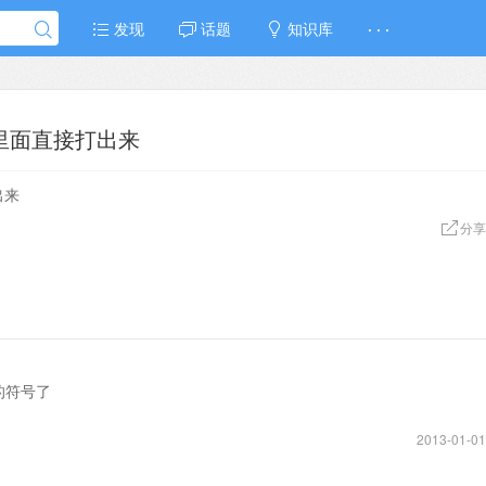
发现
话题
知识库
· · ·
d里面直接打出来
出来
分享
的符号了
2013-01-01