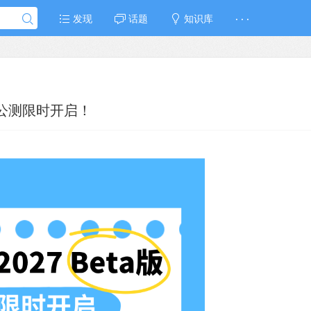
发现
话题
知识库
· · ·
有奖公测限时开启！