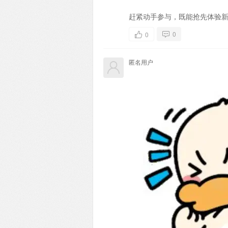
赶紧动手参与，既能抢先体验
0
0
匿名用户