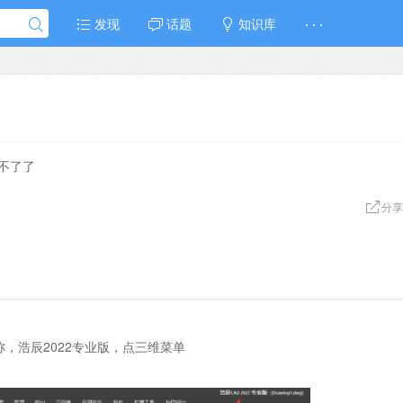
发现
话题
知识库
· · ·
用不了了
分享
，浩辰2022专业版，点三维菜单