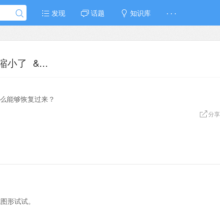
发现
话题
知识库
· · ·
了 &...
怎么能够恢复过来？
分享
成图形试试。