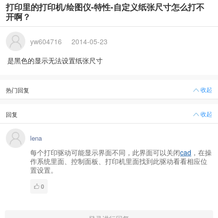
打印里的打印机/绘图仪-特性-自定义纸张尺寸怎么打不
开啊？
yw604716
2014-05-23
是黑色的显示无法设置纸张尺寸
收起
热门回复
收起
回复
lena
每个打印驱动可能显示界面不同，此界面可以关闭
cad
，在操
作系统里面、控制面板、打印机里面找到此驱动看看相应位
置设置。
0