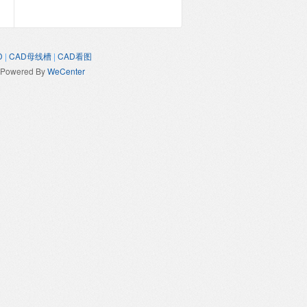
D
|
CAD母线槽
|
CAD看图
Powered By
WeCenter