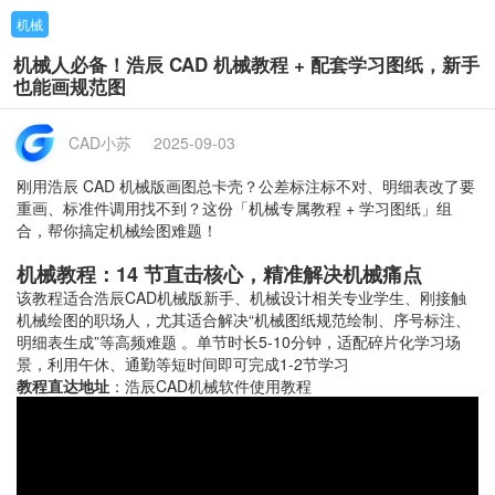
机械
机械人必备！浩辰 CAD 机械教程 + 配套学习图纸，新手
也能画规范图
CAD小苏
2025-09-03
刚用浩辰 CAD 机械版画图总卡壳？公差标注标不对、明细表改了要
重画、标准件调用找不到？这份「机械专属教程 + 学习图纸」组
合，帮你搞定机械绘图难题！
机械教程：14 节直击核心，精准解决机械痛点
该教程适合浩辰CAD机械版新手、机械设计相关专业学生、刚接触
机械绘图的职场人，尤其适合解决“机械图纸规范绘制、序号标注、
明细表生成”等高频难题 。单节时长5-10分钟，适配碎片化学习场
景，利用午休、通勤等短时间即可完成1-2节学习
教程直达地址
：
浩辰CAD机械软件使用教程