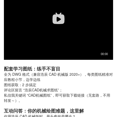
配套学习图纸：练手不盲目
全为 DWG 格式（兼容浩辰 CAD 机械版 2020+），每类图纸精准对
应教程小节，边学边练
图纸获取：2 步搞定
评论区留言 “浩辰CAD机械求图纸”；
私信我关键词 “CAD机械图纸”，即可获取下载链接（无套路，不用
转发～）。
互动问答：你的机械绘图难题，这里解
你用浩辰 CAD 机械版时，最头疼的是哪步？