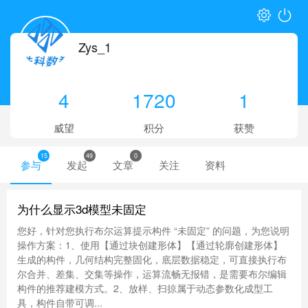
Zys_1
4
1720
1
威望
积分
获赞
15
49
0
参与
发起
文章
关注
资料
为什么显示3d模型未固定
您好，针对您执行布尔运算提示构件 “未固定” 的问题，为您说明
操作方案：1、使用【通过块创建形体】【通过轮廓创建形体】
生成的构件，几何结构完整固化，底层数据稳定，可直接执行布
尔合并、差集、交集等操作，运算流畅无报错，是需要布尔编辑
构件的推荐建模方式。2、放样、扫掠属于动态参数化成型工
具，构件自带可调...