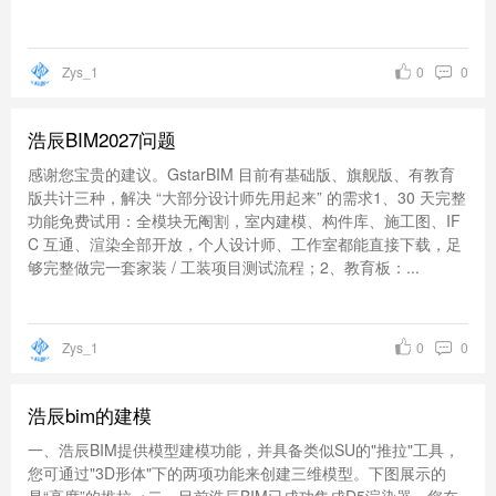
Zys_1
0
0
浩辰BIM2027问题
感谢您宝贵的建议。GstarBIM 目前有基础版、旗舰版、有教育
版共计三种，解决 “大部分设计师先用起来” 的需求1、30 天完整
功能免费试用：全模块无阉割，室内建模、构件库、施工图、IF
C 互通、渲染全部开放，个人设计师、工作室都能直接下载，足
够完整做完一套家装 / 工装项目测试流程；2、教育板：...
Zys_1
0
0
浩辰bim的建模
一、浩辰BIM提供模型建模功能，并具备类似SU的"推拉"工具，
您可通过"3D形体"下的两项功能来创建三维模型。下图展示的
是“高度”的推拉→二、目前浩辰BIM已成功集成D5渲染器，您在