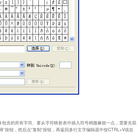
体包含的所有字符。要从字符映射表中插入符号稍微麻烦一点，需要先双
”按钮，然后点“复制”按钮，再返回多行文字编辑器中按CTRL+V或在