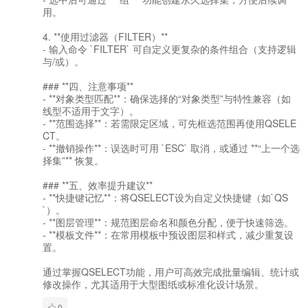
用。
4. **使用过滤器（FILTER）**
- 输入命令 `FILTER` 可自定义更复杂的条件组合（支持逻辑
与/或）。
### **四、注意事项**
- **对象类型匹配**：确保选择的“对象类型”与特性兼容（如
线型不适用于文字）。
- **范围选择**：若需限定区域，可先框选范围再使用QSELE
CT。
- **撤销操作**：误选时可用 `ESC` 取消，或通过 **“上一个选
择集”** 恢复。
### **五、效率提升建议**
- **快捷键记忆**：将QSELECT设为自定义快捷键（如`QS
`）。
- **图层管理**：规范图层命名和颜色分配，便于快速筛选。
- **模板文件**：在常用模板中预设图层和样式，减少重复设
置。
通过掌握QSELECT功能，用户可高效完成批量编辑、统计或
修改操作，尤其适用于大型图纸或标准化设计场景。
0