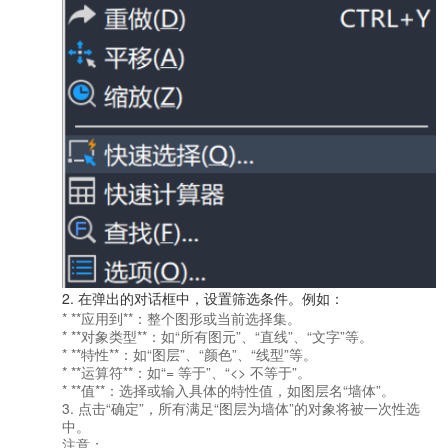
2. 在弹出的对话框中，设置筛选条件。例如：
* **应用到**：整个图形或当前选择集。
* **对象类型**：如“所有图元”、“直线”、“文字”等。
* **特性**：如“图层”、“颜色”、“线型”等。
* **运算符**：如“= 等于”、“<> 不等于”。
* **值**：选择或输入具体的特性值，如图层名“墙体”。
3. 点击“确定”，所有满足“图层为墙体”的对象将被一次性选
中。
注意：