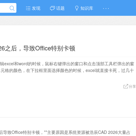
发现
话题
知识库
· · ·
26之后，导致Office特别卡顿
编辑excel和word的时候，鼠标右键弹出的窗口和点击顶部工具栏弹出的窗
l单元格的颜色，在下拉框里面选择颜色的时候，excel就直接卡死，过几十
分享
6后导致Office特别卡顿，**主要原因是系统资源被浩辰CAD 2026大量占