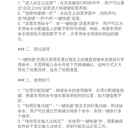
1. **进入自定义设置**：在浩辰建筑CAD软件中，用户可以通
过“自定义zdy”设置进入快捷键设置界面。
2. **选择快捷键一栏**：在自定义设置界面中，找到并勾
选“快捷键”一栏中的“一键快捷”选项。
3. **设置常用命令**：在“一键快捷”设置界面中，用户可以为
常用命令分配键盘上的数字和符号按键。例如，将最常用的
命令指派给大键盘数字“0-6”，次常用命令指派给稍远的键
位。
### 二、用法原理
“一键快捷”的用法原理是通过预定义的键盘按键来直接执行常
用命令，无需再输入命令并按下空格键确认。这种方式大大
简化了绘图流程，提高了绘图速度。
### 三、使用技巧
1. **合理分配按键**：根据命令的使用频率，合理分配键盘按
键。将最常用的命令放在最容易按到的位置，如大键盘数字
区。
2. **利用巨集功能**：“一键快捷”甚至支持巨集功能，即连续
命令。用户可以通过空格键分隔多个命令，实现一键执行多
个操作。
3. **保持英文输入法状态**：在使用“一键快捷”时，需要确保
软件处于英文输入法状态，否则可能无法正常工作。