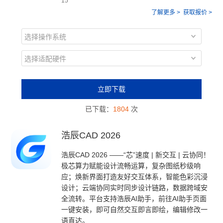
15
了解更多 >
获取报价 >
选择操作系统
选择适配硬件
立即下载
已下载：
1804
次
浩辰CAD 2026
浩辰CAD 2026 ——“芯”速度 | 新交互 | 云协同！
极芯算力赋能设计流畅运算，复杂图纸秒级响
应；焕新界面打造友好交互体系，智能色彩沉浸
设计；云端协同实时同步设计链路，数据跨域安
全流转。平台支持浩辰AI助手，前往AI助手页面
一键安装，即可自然交互即言即绘，编辑修改一
语直达。