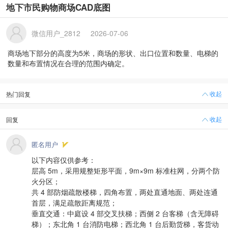
地下市民购物商场CAD底图
微信用户_2812
2026-07-06
商场地下部分的高度为5米，商场的形状、出口位置和数量、电梯的
数量和布置情况在合理的范围内确定。
收起
热门回复
收起
回复
匿名用户
以下内容仅供参考：
层高 5m，采用规整矩形平面，9m×9m 标准柱网，分两个防
火分区；
共 4 部防烟疏散楼梯，四角布置，两处直通地面、两处连通
首层，满足疏散距离规范；
垂直交通：中庭设 4 部交叉扶梯；西侧 2 台客梯（含无障碍
梯）；东北角 1 台消防电梯；西北角 1 台后勤货梯，客货动