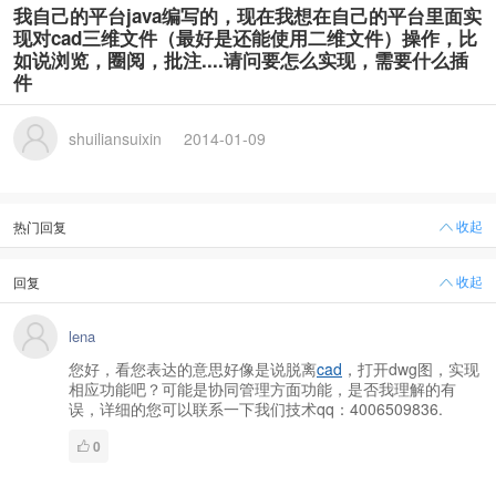
我自己的平台java编写的，现在我想在自己的平台里面实
现对cad三维文件（最好是还能使用二维文件）操作，比
如说浏览，圈阅，批注....请问要怎么实现，需要什么插
件
shuiliansuixin
2014-01-09
收起
热门回复
收起
回复
lena
您好，看您表达的意思好像是说脱离
cad
，打开dwg图，实现
相应功能吧？可能是协同管理方面功能，是否我理解的有
误，详细的您可以联系一下我们技术qq：4006509836.
0